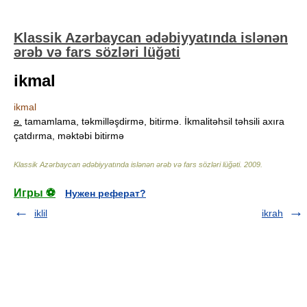
Klassik Azərbaycan ədəbiyyatında islənən
ərəb və fars sözləri lüğəti
ikmal
ikmal
ə.
tamamlama, təkmilləşdirmə, bitirmə. İkmalitəhsil təhsili axıra
çatdırma, məktəbi bitirmə
Klassik Azərbaycan ədəbiyyatında islənən ərəb və fars sözləri lüğəti
.
2009
.
Игры ⚽
Нужен реферат?
iklil
ikrah