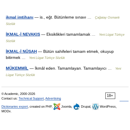
ikmal imtihanı
— is., eğt. Bütünleme sınavı …
Çağatay Osmanlı
Sözlük
İKMAL-İ NEVAKIS
— Eksiklikleri tamamlamak …
Yeni Lügat Türkçe
Sözlük
İKMAL-İ NÜSAH
— Bütün sahifeleri tamam etmek, okuyup
bitirmek …
Yeni Lügat Türkçe Sözlük
MÜKEMMİL
— İkmâl eden. Tamamlayan. Tamamlayıcı …
Yeni
Lügat Türkçe Sözlük
© Academic, 2000-2026
18+
Contact us:
Technical Support
,
Advertising
Dictionaries export
, created on PHP,
Joomla,
Drupal,
WordPress,
MODx.