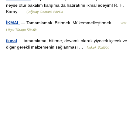
neyse otur bakalım karşıma da hatıratımı ikmal edeyim! R. H.
Karay …
Çağatay Osmanlı Sözlük
İKMAL
— Tamamlamak. Bitirmek. Mükemmelleştirmek …
Yeni
Lügat Türkçe Sözlük
ikmal
— tamamlama; bitirme; devamlı olarak yiyecek içecek ve
diğer gerekli malzemenin sağlanması …
Hukuk Sözlüğü