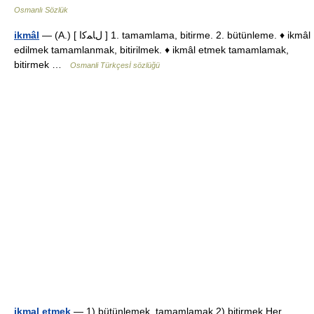
Osmanlı Sözlük
ikmâl
— (A.) [ لﺎﻤﮐا ] 1. tamamlama, bitirme. 2. bütünleme. ♦ ikmâl
edilmek tamamlanmak, bitirilmek. ♦ ikmâl etmek tamamlamak,
bitirmek …
Osmanli Türkçesİ sözlüğü
ikmal etmek
— 1) bütünlemek, tamamlamak 2) bitirmek Her