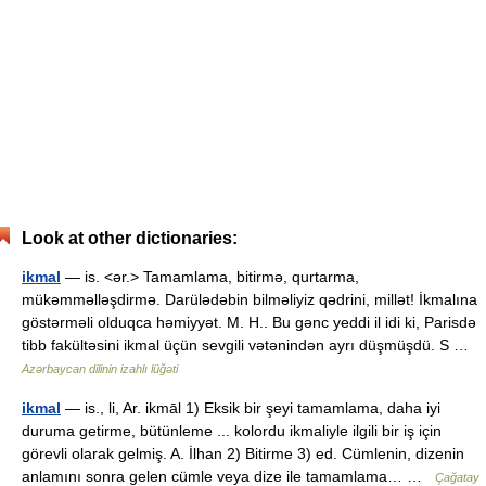
Look at other dictionaries:
ikmal
— is. <ər.> Tamamlama, bitirmə, qurtarma,
mükəmməlləşdirmə. Darülədəbin bilməliyiz qədrini, millət! İkmalına
göstərməli olduqca həmiyyət. M. H.. Bu gənc yeddi il idi ki, Parisdə
tibb fakültəsini ikmal üçün sevgili vətənindən ayrı düşmüşdü. S …
Azərbaycan dilinin izahlı lüğəti
ikmal
— is., li, Ar. ikmāl 1) Eksik bir şeyi tamamlama, daha iyi
duruma getirme, bütünleme ... kolordu ikmaliyle ilgili bir iş için
görevli olarak gelmiş. A. İlhan 2) Bitirme 3) ed. Cümlenin, dizenin
anlamını sonra gelen cümle veya dize ile tamamlama… …
Çağatay